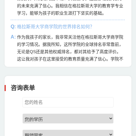
的未来充满了信心。我相信在格拉斯哥大学的教育学专业
学习，能够为孩子的职业生涯打下坚实的基础。
Q:
格拉斯哥大学商学院的世界排名如何？
A:
作为我孩子的家长，我非常关注他在格拉斯哥大学商学院
的学习情况。据我所知，这所学院的全球排名非常靠前，
无论是QS还是其他权威排名，都对其给予了高度评价。
这让我对孩子在这里接受的教育质量充满了信心。学院不
仅注重学术知识的传授，还非常重视学生的实践能力和国
际视野的培养，这些都为孩子未来的职业发展奠定了坚实
的基础。我为孩子能在这里学习感到骄傲和欣慰。
咨询表单
Q:
格拉斯哥大学法学院在世界排名中位于第几名？
A:
作为孩子留学格拉斯哥大学法学院的家长，我对这所学校
的排名一直非常关注。据我所知，格拉斯哥大学法学院在
国际法学界享有很高的声誉，其排名通常能够进入世界前
50名，甚至更高。这样的排名不仅体现了学院的教学质量
和学术水平，也为我孩子的未来发展提供了坚实的保障。